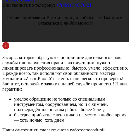
Или звоните по телефону:
+7(499) 346-70-21
Оставление заявки Вас ни к чему не обязывает. Вы может
отказаться в любой момент
Засоры, которые образуются по причине длительного срока
службы или нарушения правил эксплуатации, нужно
ликвидировать профессионально, быстро, умело, эффективно.
Прежде всего, так исполняют свои обязанности мастера
компании «Zasor-Pro». У вас есть шанс легко это проверить!
Звоните, оставляйте заявку в нашей службе прочистки! Наши
гарантии:
умелое обращение не только со специальным
инструментом, оборудованием, но и с химией,
подтверждённое опытом работы более 5 лет;
быстрое прибытие сантехников на место в любое время
— хоть ночью, хоть днём.
Наши сантехники сделают снова работоспособной