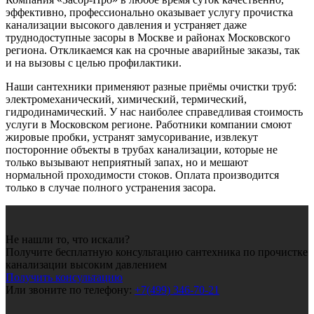
эффективно, профессионально оказывает услугу прочистка
канализации высокого давления и устраняет даже
труднодоступные засоры в Москве и районах Московского
региона. Откликаемся как на срочные аварийные заказы, так
и на вызовы с целью профилактики.
Наши сантехники применяют разные приёмы очистки труб:
электромеханический, химический, термический,
гидродинамический. У нас наиболее справедливая стоимость
услуги в Московском регионе. Работники компании смоют
жировые пробки, устранят замусоривание, извлекут
посторонние объекты в трубах канализации, которые не
только вызывают неприятный запах, но и мешают
нормальной проходимости стоков. Оплата производится
только в случае полного устранения засора.
Не нашли то, что искали?
Получите бесплатную консультацию сантехника по прочистке
канализации высоким давлением
Получить консультацию
Или звоните по телефону:
+7(499) 346-70-21