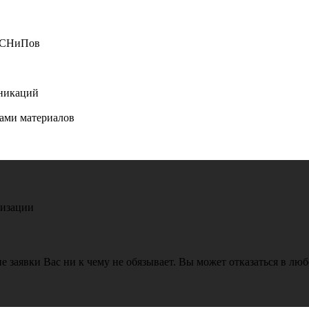
и СНиПов
уникаций
нами материалов
лизации
е заявки Вас ни к чему не обязывает. Вы может отказаться в лю