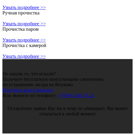
Узнать подробнее >>
Ручная прочистка
Узнать подробнее >>
Прочистка паром
Узнать подробнее >>
Прочистка с камерой
Узнать подробнее >>
Не нашли то, что искали?
Получите бесплатную консультацию сантехника
по устранению засора во Внуково
Получить консультацию
Или звоните по телефону:
+7(499) 346-70-21
Оставление заявки Вас ни к чему не обязывает. Вы может
отказаться в любой момент