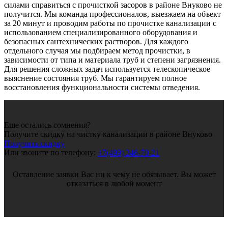
силами справиться с прочисткой засоров в районе Внуково не
получится. Мы команда профессионалов, выезжаем на объект
за 20 минут и проводим работы по прочистке канализации с
использованием специализированного оборудования и
безопасных сантехнических растворов. Для каждого
отдельного случая мы подбираем метод прочистки, в
зависимости от типа и материала труб и степени загрязнения.
Для решения сложных задач используется телескопическое
выяснение состояния труб. Мы гарантируем полное
восстановления функциональности системы отведения.
Еще остались сомнения?
Получите скидку на чистку канализации в районе Внуково
Получить скидку
Или звоните по телефону:
+7(499) 346-70-21
Оставление заявки Вас ни к чему не обязывает. Вы может
отказаться в любой момент