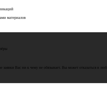
уникаций
нами материалов
Озёры
е заявки Вас ни к чему не обязывает. Вы может отказаться в лю