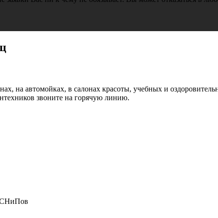
иц
нах, на автомойках, в салонах красоты, учебных и оздоровител
антехников звоните на горячую линию.
и СНиПов