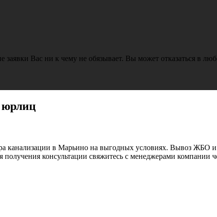
е заявки Вас ни к чему не обязывает. Вы может отказаться в лю
 юрлиц
ора канализации в Марьино на выгодных условиях. Вывоз ЖБО и
 получения консультации свяжитесь с менеджерами компании че