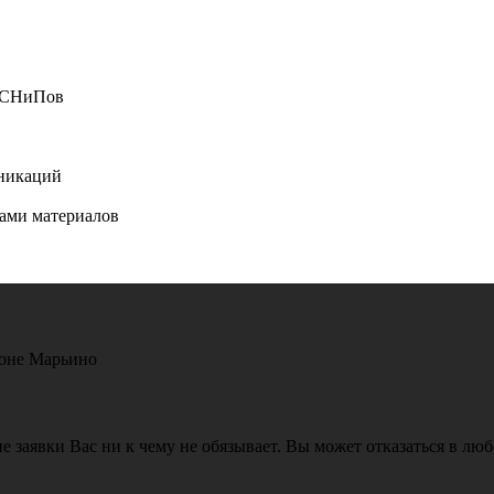
и СНиПов
уникаций
нами материалов
йоне Марьино
е заявки Вас ни к чему не обязывает. Вы может отказаться в лю