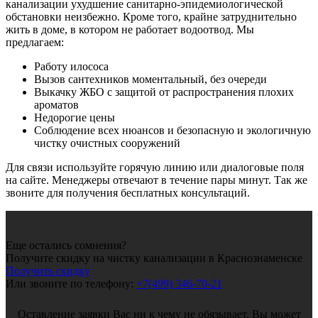
канализации ухудшение санитарно-эпидемиологической
обстановки неизбежно. Кроме того, крайне затруднительно
жить в доме, в котором не работает водоотвод. Мы
предлагаем:
Работу илососа
Вызов сантехников моментальный, без очереди
Выкачку ЖБО с защитой от распространения плохих
ароматов
Недорогие цены
Соблюдение всех нюансов и безопасную и экологичную
чистку очистных сооружений
Для связи используйте горячую линию или диалоговые поля
на сайте. Менеджеры отвечают в течение пары минут. Так же
звоните для получения бесплатных консультаций.
Еще остались сомнения?
Получите скидку на чистку канализации в Краснознаменске
Получить скидку
Или звоните по телефону:
+7(499) 346-70-21
Оставление заявки Вас ни к чему не обязывает. Вы может