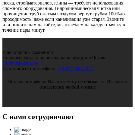
песка, стройматериалов, глины — требуют использования
сложного оборудования. Гидродинамическая чистка или
прочищение труб сжатым воздухом вернут трубам 100%-ю
проходимость, даже если канализация уже старая. Звоните
или пишите нам на сайте, мы отвечаем на каждую заявку в
течение пары минут.
Еще остались сомнения?
Получите скидку на чистку канализации в Чехове
Получить скидку
Или звоните по телефону:
+7(499) 346-70-21
Оставление заявки Вас ни к чему не обязывает. Вы может
отказаться в любой момент
С нами
сотрудничают